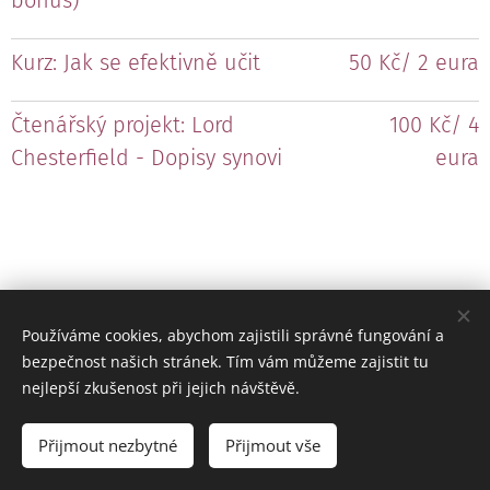
bonus)
Kurz: Jak se efektivně učit
50 Kč/ 2 eura
Čtenářský projekt: Lord
100 Kč/ 4
Chesterfield - Dopisy synovi
eura
Používáme cookies, abychom zajistili správné fungování a
bezpečnost našich stránek. Tím vám můžeme zajistit tu
nejlepší zkušenost při jejich návštěvě.
Obrázky poskytl
Pexels
Přijmout nezbytné
Přijmout vše
Cookies