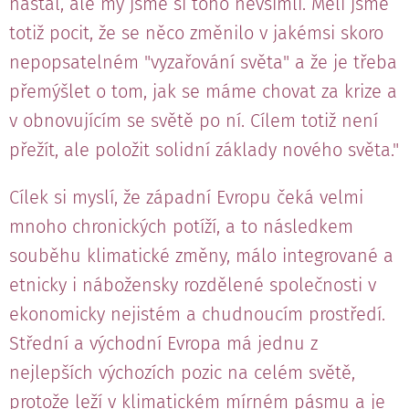
nastal, ale my jsme si toho nevšimli. Měli jsme
totiž pocit, že se něco změnilo v jakémsi skoro
nepopsatelném "vyzařování světa" a že je třeba
přemýšlet o tom, jak se máme chovat za krize a
v obnovujícím se světě po ní. Cílem totiž není
přežít, ale položit solidní základy nového světa."
Cílek si myslí, že západní Evropu čeká velmi
mnoho chronických potíží, a to následkem
souběhu klimatické změny, málo integrované a
etnicky i nábožensky rozdělené společnosti v
ekonomicky nejistém a chudnoucím prostředí.
Střední a východní Evropa má jednu z
nejlepších výchozích pozic na celém světě,
protože leží v klimatickém mírném pásmu a je