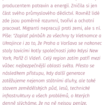
producentem potravin a energií. Zničila si jen
část svého průmyslového dědictví. Rovněž lidé
zde jsou poměrně rozumní, tvořiví a ochotní
pracovat. Migranti nepracují proti zemi, ale s ní.
Píše:
"Zaplať pánbůh za všechny ty Vietnamce a
Ukrajince i za to, že Praha a Varšava se nakonec
staly tavicími kotly společnosti jako kdysi New
York, Paříž či Vídeň. Celý region zatím patří mezi
vůbec nejbezpečnější oblasti světa. Přesto se
následkem přístupu, kdy další generace
zatěžujeme nejenom státními dluhy, ale také
stavem zemědělských půd, lesů, technické
infrastruktury a všech problémů, o kterých
denně slýcháme, že na ně nejsou peníze,