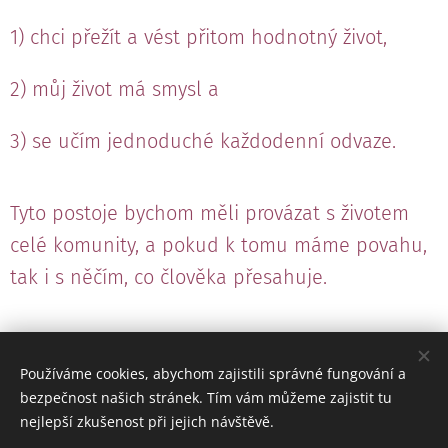
1) chci přežít a vést přitom hodnotný život,
2) můj život má smysl a
3) se učím jednoduché každodenní odvaze.
Tyto postoje bychom měli provázat s životem
celé komunity, a pokud k tomu máme povahu,
tak i s něčím, co člověka přesahuje.
Share
Používáme cookies, abychom zajistili správné fungování a
bezpečnost našich stránek. Tím vám můžeme zajistit tu
nejlepší zkušenost při jejich návštěvě.