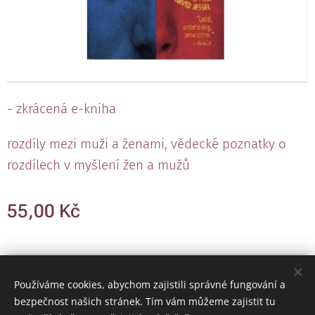
- zkrácená e-kniha
rozdíly mezi muži a ženami, vědecké poznatky o
rozdílech v myšlení žen a mužů
55,00
Kč
Obrázky poskytl
Pexels
Používáme cookies, abychom zajistili správné fungování a
Cookies
bezpečnost našich stránek. Tím vám můžeme zajistit tu