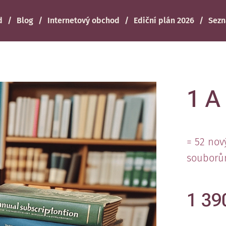
d
Blog
Internetový obchod
Ediční plán 2026
Sezn
1 A
= 52 nov
souborů
1 39